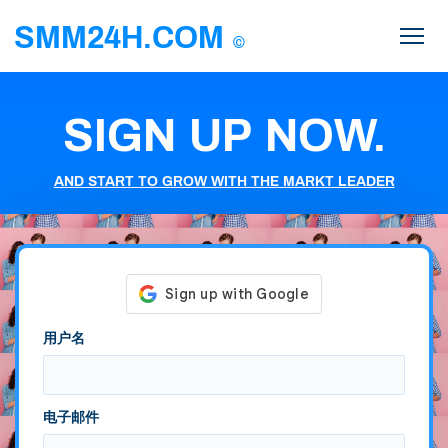
SMM24H.COM
©
SIGN UP NOW.
AND START TO GROW WITH THE MARKT LEADER
用户名
电子邮件