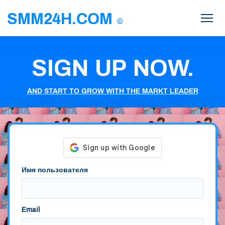
SMM24H.COM
©
SIGN UP NOW.
AND START TO GROW WITH THE MARKT LEADER
Имя пользователя
Email